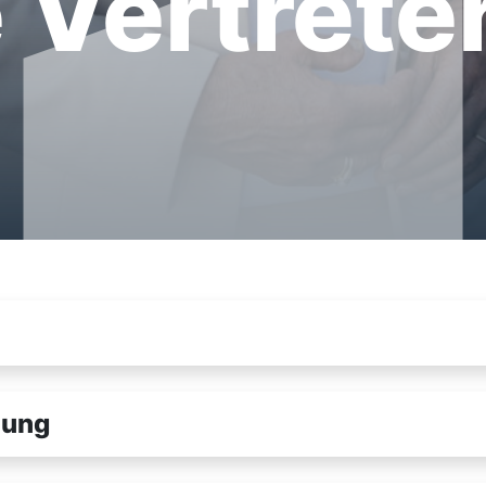
 Vertrete
lung